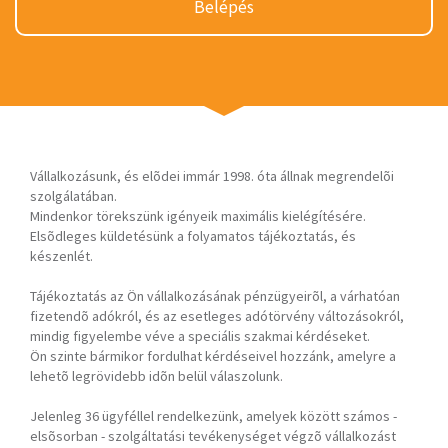
Belépés
Vállalkozásunk, és elõdei immár 1998. óta állnak megrendelõi
szolgálatában.
Mindenkor törekszünk igényeik maximális kielégítésére.
Elsõdleges küldetésünk a folyamatos tájékoztatás, és
készenlét.
Tájékoztatás az Ön vállalkozásának pénzügyeirõl, a várhatóan
fizetendõ adókról, és az esetleges adótörvény változásokról,
mindig figyelembe véve a speciális szakmai kérdéseket.
Ön szinte bármikor fordulhat kérdéseivel hozzánk, amelyre a
lehetõ legrövidebb idõn belül válaszolunk.
Jelenleg 36 ügyféllel rendelkezünk, amelyek között számos -
elsõsorban - szolgáltatási tevékenységet végzõ vállalkozást