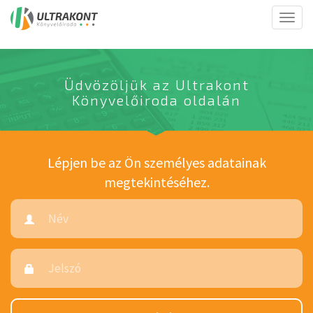
Togg
navig
Üdvözöljük az Ultrakont
Könyvelőiroda oldalán
Lépjen be az Ön személyes adatainak
megtekintéséhez.