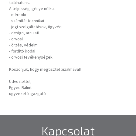
találhatunk.
A teljesség igénye nélkül:
- mérnöki
- számítástechnikai
- jogi szolgáltatások, ügyvédi
- design, arculati
- orvosi
- örzés, védelmi
- fordító irodai
- orvosi tevékenységek.
Köszönjük, hogy megtisztel bizalmával!
Üdvözlettel,
Egyed Bálint
ügyvezetõ igazgató
Kapcsolat