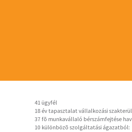
41 ügyfél
18 év tapasztalat vállalkozási szakterü
37 fõ munkavállaló bérszámfejtése ha
10 különbözõ szolgáltatási ágazatból: