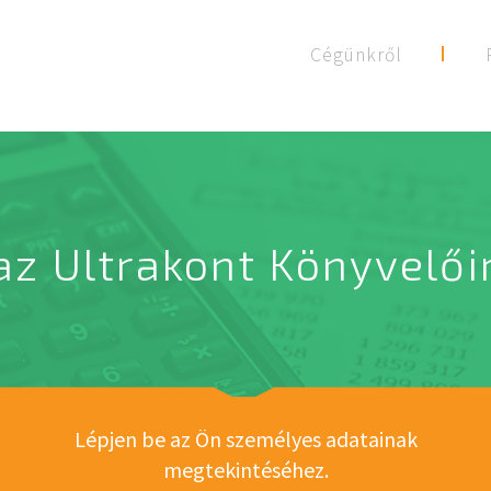
Cégünkről
az Ultrakont Könyvelői
Lépjen be az Ön személyes adatainak
megtekintéséhez.