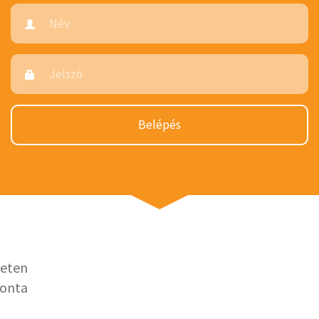
Belépés
leten
vonta