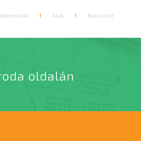
Referenciák
Árak
Kapcsolat
roda oldalán